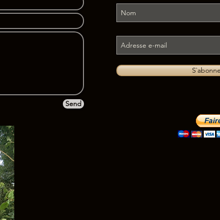
S`abonne
Send