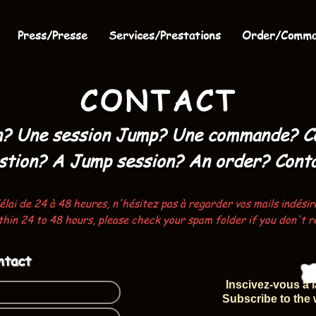
Press/Presse
Services/Prestations
Order/Comm
CONTACT
n? Une session Jump? Une commande? C
stion? A Jump session? An order? Cont
ai de 24 à 48 heures, n'hésitez pas à regarder vos mails indésir
ithin 24 to 48 hours, please check your spam folder if you don't r
ntact
Inscivez-vous à l
Subscribe to the 