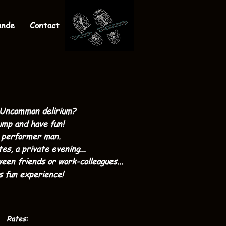
ande
Contact
 Uncommon delirium?
mp and have fun!
 performer man.
es, a private evening...
ween friends or work-colleagues...
s fun experience!
Rates: