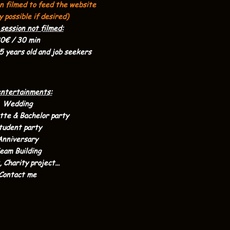
n filmed to feed the website
 possible if desired)
session not filmed:
0€ / 30 min
25 years old and job seekers
entertainments:
Wedding
tte & Bachelor party
tudent party
Anniversary
eam Building
 Charity project...
Contact me