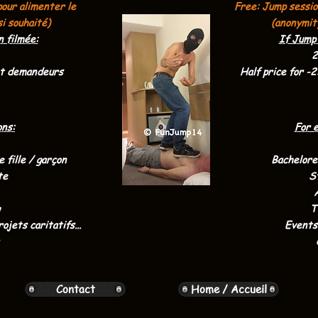
our alimenter le
Free: Jump sessio
si souhaité)
(anonymity
 filmée:
If Jump 
2
 et demandeurs
Half price for -
ons:
For 
 fille / garçon
Bachelore
te
S
T
jets caritatifs...
Events,
Contact
Home / Accueil