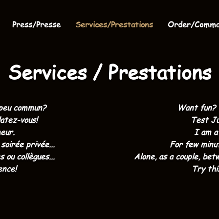
Press/Presse
Services/Prestations
Order/Comm
Services / Prestations
 peu commun?
Want fun?
atez-vous!
Test Ju
eur.
I am a
soirée privée...
For few minut
 ou collègues...
Alone, as a couple, bet
ence!
Try thi