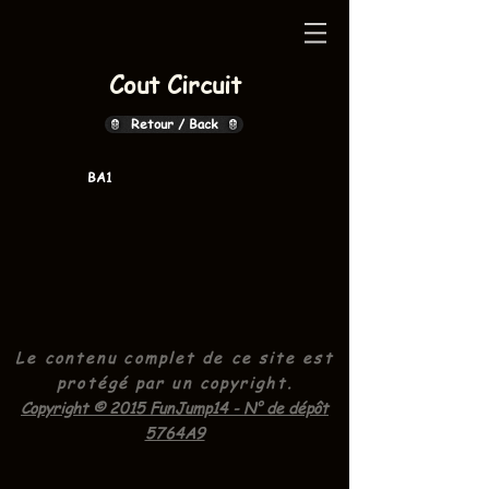
Cout Circuit
Retour / Back
BA1
Le contenu complet de ce site est
protégé par un
copyright.
Copyright © 2015 FunJump14 - N° de dépôt
5764A9