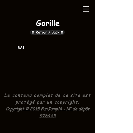
Gorille
Retour / Back
BA1
Le contenu complet de ce site est
protégé par un
copyright.
Copyright © 2015 FunJump14 - N° de dépôt
5764A9