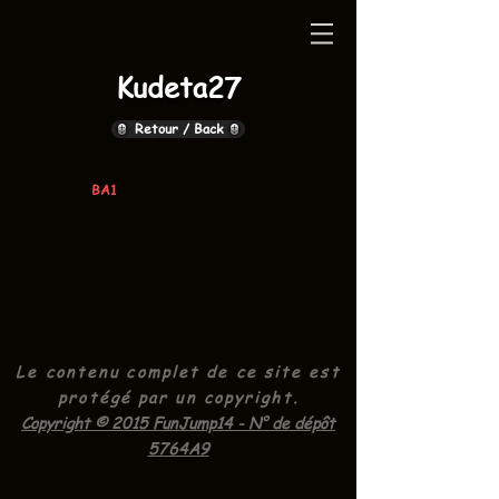
Kudeta27
Retour / Back
BA1
Le contenu complet de ce site est
protégé par un
copyright.
Copyright © 2015 FunJump14 - N° de dépôt
5764A9