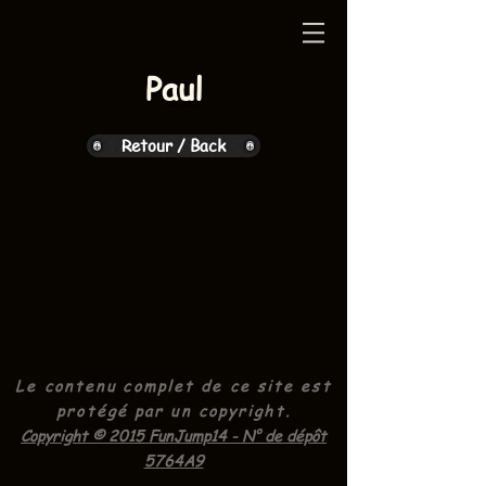
Paul
Retour / Back
Le contenu complet de ce site est
protégé par un
copyright.
Copyright © 2015 FunJump14 - N° de dépôt
5764A9