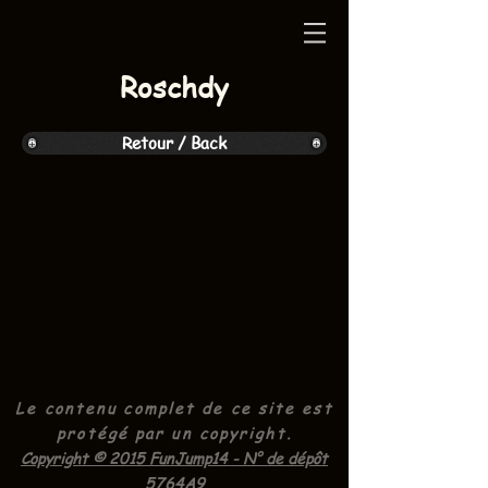
Roschdy
Retour / Back
Le contenu complet de ce site est
protégé par un
copyright.
Copyright © 2015 FunJump14 - N° de dépôt
5764A9