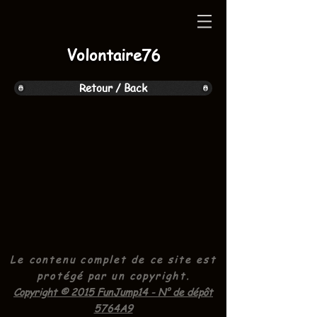
Volontaire76
Retour / Back
Le contenu complet de ce site est
protégé par un
copyright.
Copyright © 2015 FunJump14 - N° de dépôt
5764A9